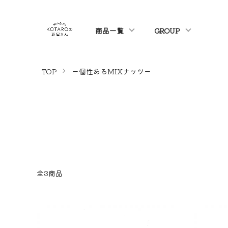
商品一覧
GROUP
TOP
ー個性あるMIXナッツー
全3商品