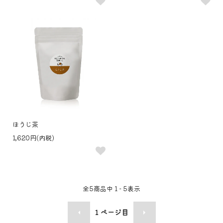
ほうじ茶
1,620円(内税)
全
5
商品中
1 - 5
表示
1
ページ目